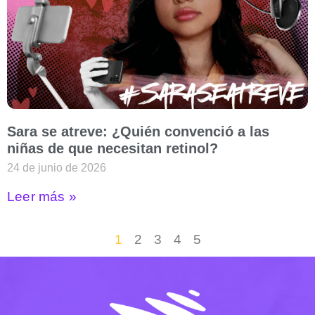
Sara se atreve: ¿Quién convenció a las
niñas de que necesitan retinol?
24 de junio de 2026
Leer más »
1
2
3
4
5