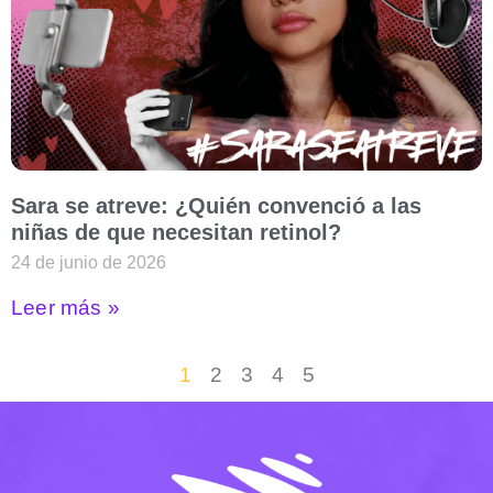
Sara se atreve: ¿Quién convenció a las
niñas de que necesitan retinol?
24 de junio de 2026
Leer más »
1
2
3
4
5