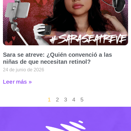
Sara se atreve: ¿Quién convenció a las
niñas de que necesitan retinol?
24 de junio de 2026
Leer más »
1
2
3
4
5