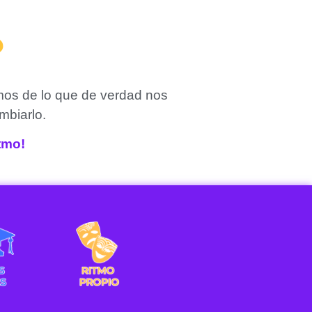
?
mos de lo que de verdad nos
mbiarlo.
itmo!