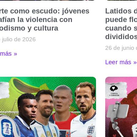
arte como escudo: jóvenes
Latidos d
fían la violencia con
puede flo
iodismo y cultura
cuando s
dividido
 julio de 2026
26 de junio
 más »
Leer más »