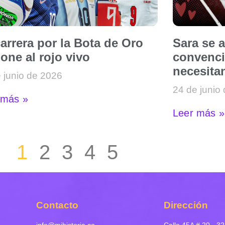
arrera por la Bota de Oro
Sara se 
one al rojo vivo
convenci
necesitan
 junio de 2026
24 de junio
 más »
Leer más »
1
2
3
4
5
Contacto
Dirección
info@mihistoria.co
Calle 45A # 20 - 32