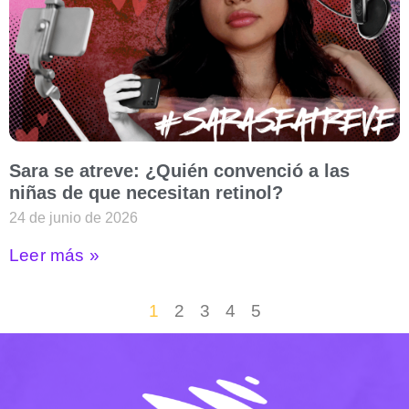
Sara se atreve: ¿Quién convenció a las
niñas de que necesitan retinol?
24 de junio de 2026
Leer más »
1
2
3
4
5