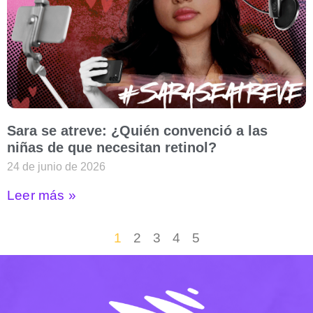
Sara se atreve: ¿Quién convenció a las
niñas de que necesitan retinol?
24 de junio de 2026
Leer más »
1
2
3
4
5