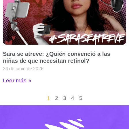
Sara se atreve: ¿Quién convenció a las
niñas de que necesitan retinol?
24 de junio de 2026
Leer más »
1
2
3
4
5