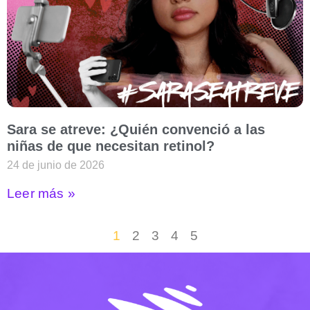
Sara se atreve: ¿Quién convenció a las
niñas de que necesitan retinol?
24 de junio de 2026
Leer más »
1
2
3
4
5