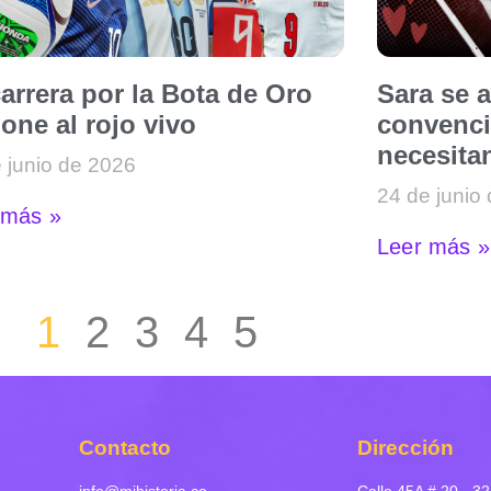
arrera por la Bota de Oro
Sara se 
one al rojo vivo
convenci
necesitan
 junio de 2026
24 de junio
 más »
Leer más »
1
2
3
4
5
Contacto
Dirección
info@mihistoria.co
Calle 45A # 20 - 32