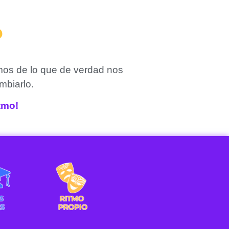
?
mos de lo que de verdad nos
mbiarlo.
itmo!