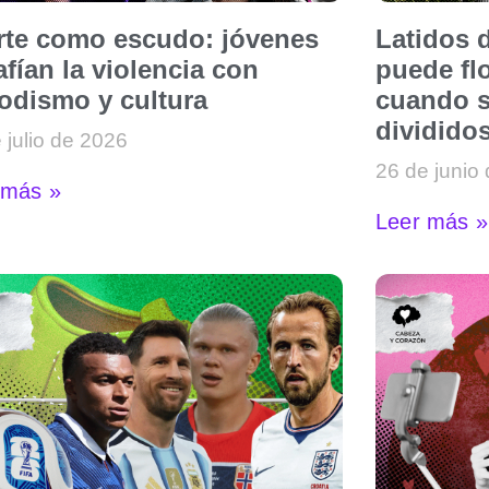
arte como escudo: jóvenes
Latidos d
fían la violencia con
puede flo
iodismo y cultura
cuando s
dividido
 julio de 2026
26 de junio
 más »
Leer más »