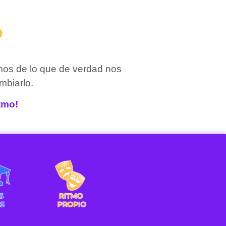
?
mos de lo que de verdad nos
mbiarlo.
itmo!