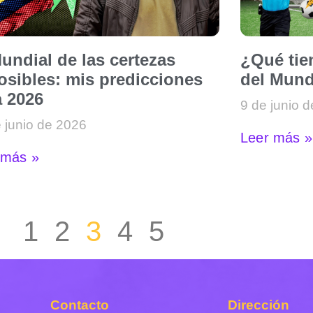
undial de las certezas
¿Qué tie
osibles: mis predicciones
del Mund
a 2026
9 de junio 
 junio de 2026
Leer más »
 más »
1
2
3
4
5
Contacto
Dirección