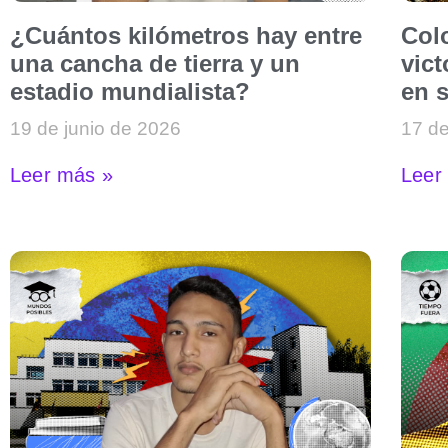
¿Cuántos kilómetros hay entre
Col
una cancha de tierra y un
vict
estadio mundialista?
en 
19 de junio de 2026
17 de
Leer más »
Leer