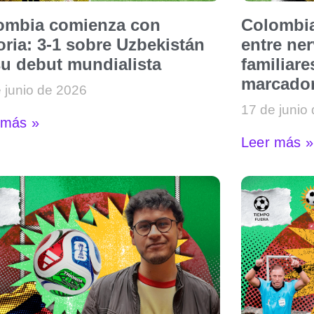
ombia comienza con
Colombia
oria: 3-1 sobre Uzbekistán
entre ne
su debut mundialista
familiare
marcado
 junio de 2026
17 de junio
 más »
Leer más »