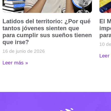
Latidos del territorio: ¿Por qué
El M
tantos jóvenes sienten que
imp
para cumplir sus sueños tienen
par
que irse?
10 de
16 de junio de 2026
Leer
Leer más »