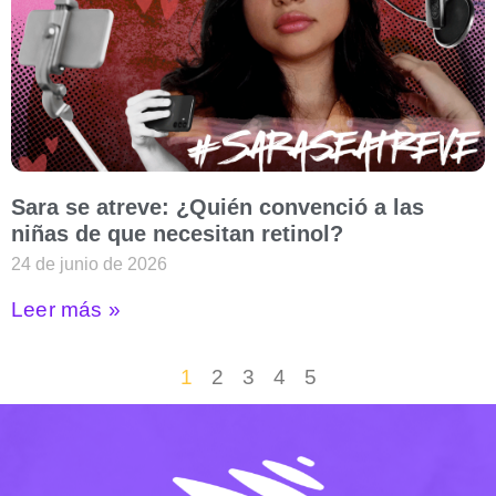
Sara se atreve: ¿Quién convenció a las
niñas de que necesitan retinol?
24 de junio de 2026
Leer más »
1
2
3
4
5