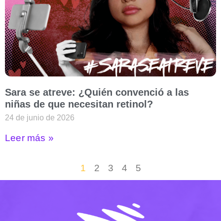
Sara se atreve: ¿Quién convenció a las
niñas de que necesitan retinol?
24 de junio de 2026
Leer más »
1
2
3
4
5