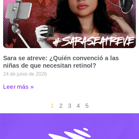
Sara se atreve: ¿Quién convenció a las
niñas de que necesitan retinol?
24 de junio de 2026
Leer más »
1
2
3
4
5