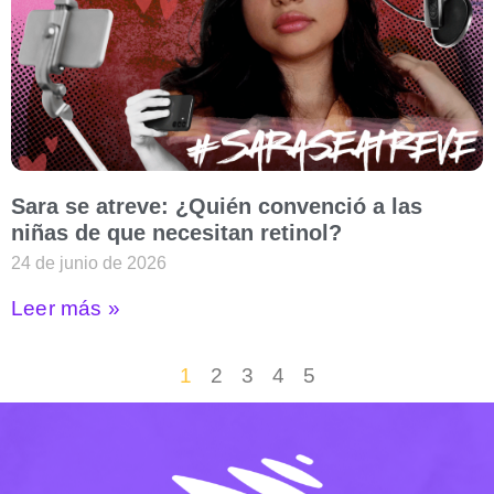
Sara se atreve: ¿Quién convenció a las
niñas de que necesitan retinol?
24 de junio de 2026
Leer más »
1
2
3
4
5