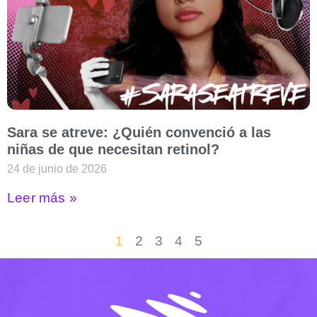
Sara se atreve: ¿Quién convenció a las
niñas de que necesitan retinol?
24 de junio de 2026
Leer más »
1
2
3
4
5