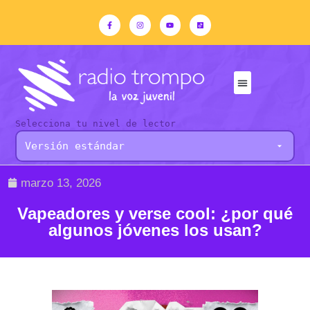
Selecciona tu nivel de lector
marzo 13, 2026
Vapeadores y verse cool: ¿por qué
algunos jóvenes los usan?