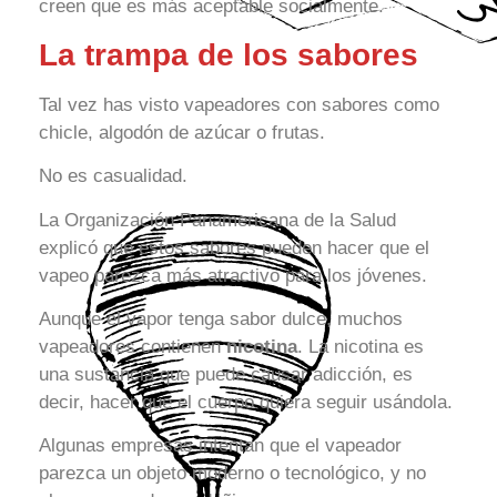
creen que es más aceptable socialmente.
La trampa de los sabores
Tal vez has visto vapeadores con sabores como
chicle, algodón de azúcar o frutas.
No es casualidad.
La Organización Panamericana de la Salud
explicó que estos sabores pueden hacer que el
vapeo parezca más atractivo para los jóvenes.
Aunque el vapor tenga sabor dulce, muchos
vapeadores contienen
nicotina
. La nicotina es
una sustancia que puede causar adicción, es
decir, hacer que el cuerpo quiera seguir usándola.
Algunas empresas intentan que el vapeador
parezca un objeto moderno o tecnológico, y no