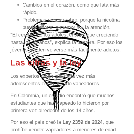
Cambios en el corazón, como que lata más
rápido.
Problemas en el cerebro, porque la nicotina
puede afectar la memoria y la atención.
“El cerebro de los adolescentes sigue creciendo
hasta los 25 años”, explica la doctora. Por eso los
jóvenes pueden volverse más fácilmente adictos.
Las cifras y la ley
Los expertos dicen que cada vez más
adolescentes están usando vapeadores.
En Colombia, un estudio encontró que muchos
estudiantes que han vapeado lo hicieron por
primera vez alrededor de los 14 años.
Por eso el país creó la
Ley 2359 de 2024
, que
prohíbe vender vapeadores a menores de edad.