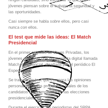
jóvenes piensan sobre el trabajo, la seguridad y
las oportunidades.
Casi siempre se habla
sobre
ellos, pero casi
nunca
con
ellos.
El test que mide las ideas: El Match
Presidencial
En el primer episodio de Voces Privadas, los
jóvenes utilizaron una herramienta digital llamada
Match Presidencial, diseñada por el periódico El
Espectador.
Se trata de un test que compara las opiniones
personales con las propuestas reales de los
candidatos que competirán en las elecciones
presidenciales.
Durante el ejercicio, los periodistas del SRPA