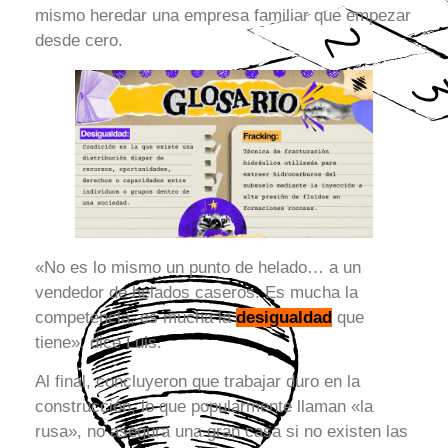
mismo heredar una empresa familiar que empezar
desde cero.
«No es lo mismo un punto de helado… a un
vendedor de helados caseros. Es mucha la
competencia, es mucha la
desigualdad
que
tiene», dice Luis.
Al final, concluyeron que trabajar duro en la
construcción, lo que popularmente llaman «la
rusa», no asegura una gran casa si no existen las