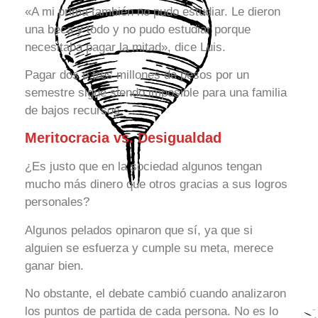
«A mi prima también no pudo estudiar. Le dieron
una beca y todo y no pudo estudiar porque
necesitaba pagar la mitad», dice Luis.
Pagar dos o tres millones de pesos por un
semestre sigue siendo imposible para una familia
de bajos recursos.
Meritocracia vs. Desigualdad
¿Es justo que en la sociedad algunos tengan
mucho más dinero que otros gracias a sus logros
personales?
Algunos pelados opinaron que sí, ya que si
alguien se esfuerza y cumple su meta, merece
ganar bien.
No obstante, el debate cambió cuando analizaron
los puntos de partida de cada persona. No es lo