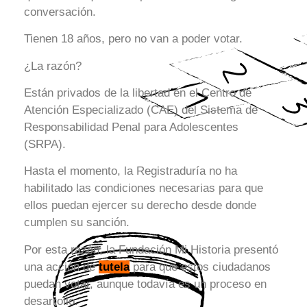
conversación.
Tienen 18 años, pero no van a poder votar.
¿La razón?
Están privados de la libertad en el Centro de
Atención Especializado (CAE) del Sistema de
Responsabilidad Penal para Adolescentes
(SRPA).
Hasta el momento, la Registraduría no ha
habilitado las condiciones necesarias para que
ellos puedan ejercer su derecho desde donde
cumplen su sanción.
Por esta razón, la Fundación Mi Historia presentó
una acción de
tutela
para que estos ciudadanos
puedan votar, aunque todavía es un proceso en
desarrollo.