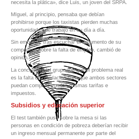
necesita la plática», dice Luis, un joven del SRPA.
MIguel, al principio, pensaba que debían
prohibirse porque los taxistas pierden muchas
oportunidades de trabajo en su día a día.
Sin embargo, tras escuchar el argumento de su
compañero sobre la falta de empleo, cambió de
opinión.
La conclusión del grupo fue que el problema real
es la falta de regulación para que ambos sectores
puedan competir con las mismas tarifas e
impuestos.
Subsidios y educación superior
El test también puso sobre la mesa si las
personas en condición de pobreza deberían recibir
un ingreso mensual permanente por parte del