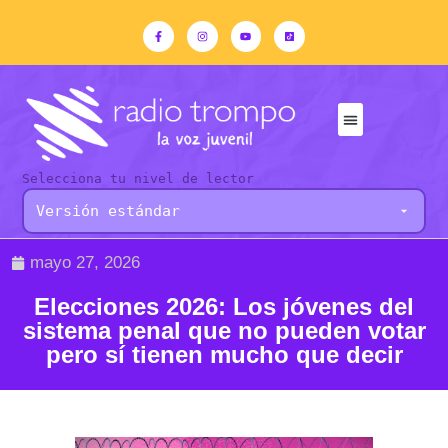
Selecciona tu nivel de lector
mayo 27, 2026
Elecciones 2026: Los jóvenes del
sistema penal que no pueden votar
pero sí tienen mucho que decir