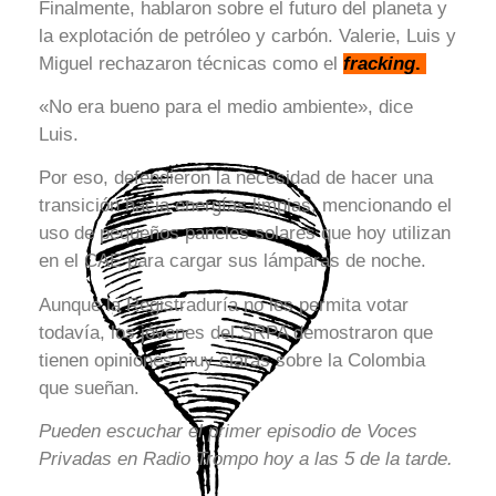
Finalmente, hablaron sobre el futuro del planeta y
la explotación de petróleo y carbón. Valerie, Luis y
Miguel rechazaron técnicas como el
fracking
.
«No era bueno para el medio ambiente», dice
Luis.
Por eso, defendieron la necesidad de hacer una
transición hacia energías limpias, mencionando el
uso de pequeños paneles solares que hoy utilizan
en el CAE para cargar sus lámparas de noche.
Aunque la Registraduría no les permita votar
todavía, los jóvenes del SRPA demostraron que
tienen opiniones muy claras sobre la Colombia
que sueñan.
Pueden escuchar el primer episodio de Voces
Privadas en Radio Trompo hoy a las 5 de la tarde.