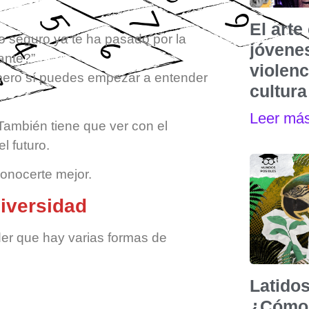
El art
o seguro ya te ha pasado por la
jóvenes
ante?”
violen
, pero sí puedes empezar a entender
cultura
Leer má
 También tiene que ver con el
l futuro.
conocerte mejor.
iversidad
der que hay varias formas de
Latidos
¿Cómo 