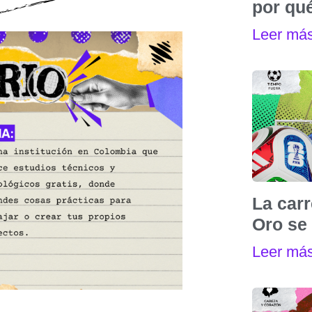
por qu
Leer má
La carr
Oro se 
Leer má