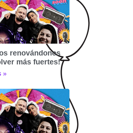
os renovándonos
lver más fuertes!
s »