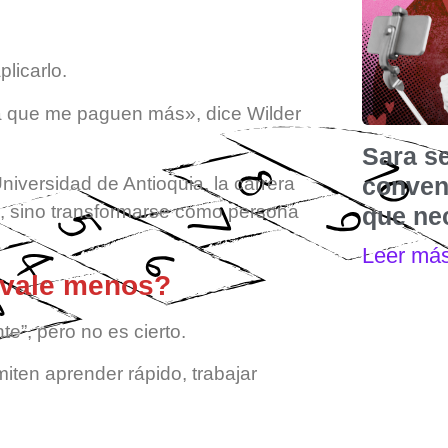
licarlo.
ra que me paguen más», dice Wilder
Sara s
convenc
iversidad de Antioquia, la carrera
, sino transformarse como persona
que nec
Leer má
 vale menos?
te”, pero no es cierto.
iten aprender rápido, trabajar