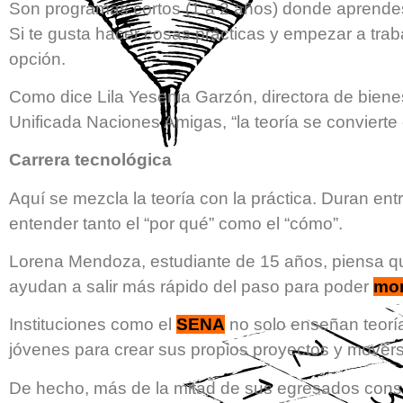
Son programas cortos (1 a 2 años) donde aprende
Si te gusta hacer cosas prácticas y empezar a tra
opción.
Como dice Lila Yesenia Garzón, directora de bienes
Unificada Naciones Amigas, “la teoría se convierte
Carrera tecnológica
Aquí se mezcla la teoría con la práctica. Duran ent
entender tanto el “por qué” como el “cómo”.
Lorena Mendoza, estudiante de 15 años, piensa q
ayudan a salir más rápido del paso para poder
mon
Instituciones como el
SENA
no solo enseñan teoría
jóvenes para crear sus propios proyectos y movers
De hecho, más de la mitad de sus egresados cons