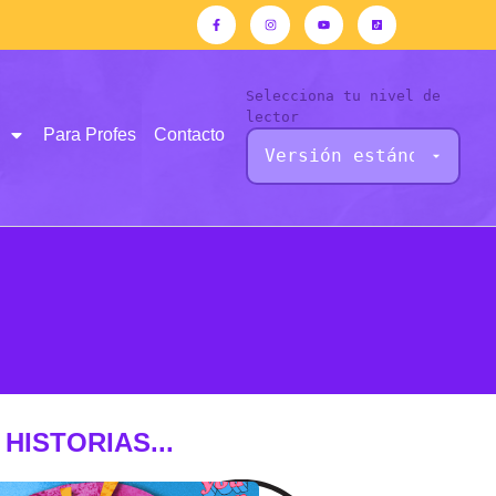
Selecciona tu nivel de
lector
Para Profes
Contacto
HISTORIAS...