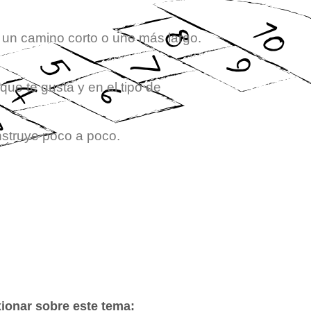
 un camino corto o uno más largo.
que te gusta y en el tipo de
nstruye poco a poco.
xionar sobre este tema: