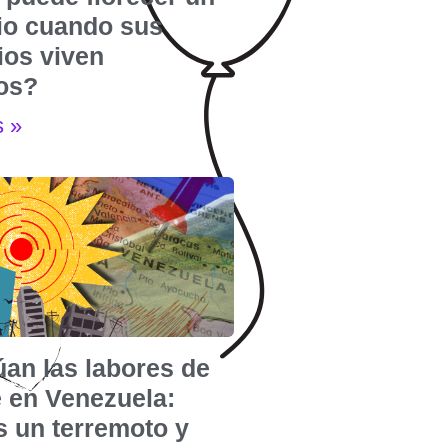
rio cuando sus
ios viven
dos?
s »
úan las labores de
e en Venezuela:
s un terremoto y