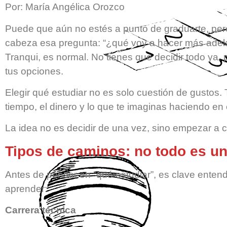
Por: María Angélica Orozco
Puede que aún no estés a punto de graduarte, per
cabeza esa pregunta: “¿qué voy a hacer más adel
Tranqui, es normal. No tienes que decidir todo ya
tus opciones.
Elegir qué estudiar no es solo cuestión de gustos.
tiempo, el dinero y lo que te imaginas haciendo en e
La idea no es decidir de una vez, sino empezar a 
Tipos de caminos: no todo es un
Antes de pensar en “qué estudiar”, es clave enten
aprender:
Carrera técnica