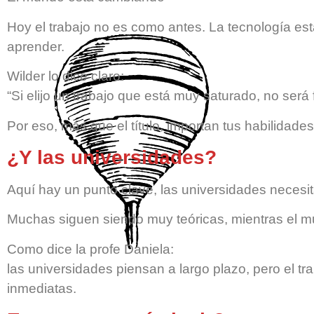
Hoy el trabajo no es como antes. La tecnología es
aprender.
Wilder lo dice claro:
“Si elijo un trabajo que está muy saturado, no será 
Por eso, más que el título, importan tus habilidade
¿Y las universidades?
Aquí hay un punto clave, las universidades necesit
Muchas siguen siendo muy teóricas, mientras el mu
Como dice la profe Daniela:
las universidades piensan a largo plazo, pero el t
inmediatas.