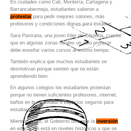
En ciudades como Cali, Montería, Cartagena y
Barrancabermeja, estudiantes salieron a
protestar
para pedir mejores salones, más
profesores y condiciones dignas para estudiar.
Sara Pastrana, una joven líder de Córdoba, cuenta
que en algunas zonas rurales un solo profesor
debe enseñar varios cursos al mismo tiempo.
También explica que muchos estudiantes se
desmotivan porque sienten que no están
aprendiendo bien.
En algunos colegios los estudiantes protestan
porque no tienen suficientes profesores, internet,
baños en buen estado o espacios seguros para
estudiar.
Mientras tanto, el Gobierno dice que la
inversión
en educación está en niveles históricos y que se