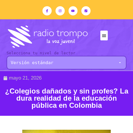
Selecciona tu nivel de lector
mayo 21, 2026
¿Colegios dañados y sin profes? La
dura realidad de la educación
pública en Colombia