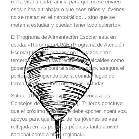
renta vital a cada familia para que no se envíen
esos niños a trabajar o que esos niños y jóvenes
no se metan en el narcotráfico… sino que se
metan a estudiar y puedan tener todo cubierto».
El Programa de Alimentación Escolar está en
deuda. «Reformar el PAE (Programa de Atención
Escolar) implica acabar con los lazos entre
terceros que han favorecido tanto alcaldes como
gobernadores a contratistas amigos», asegura el
politólogo, exigiendo que la comida llegue de
forma efectiva a las zonas más aisladas.
Solo el 10% de las capitales convoca a los
Consejos de Juventud (CMJ). Trilleros concluye
que el próximo presidente debe «poner incentivos,
apoyos para que la voz de los jóvenes se vea
reflejada en las políticas públicas tanto a nivel
nacional como a nivel regional».