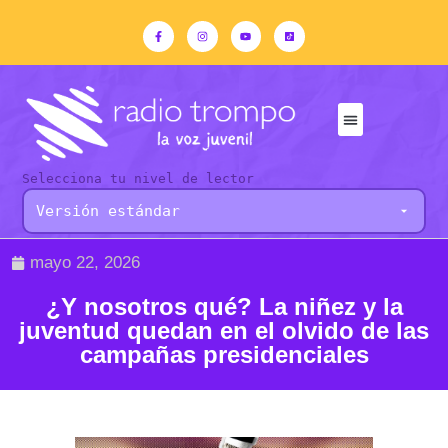
Selecciona tu nivel de lector
mayo 22, 2026
¿Y nosotros qué? La niñez y la
juventud quedan en el olvido de las
campañas presidenciales