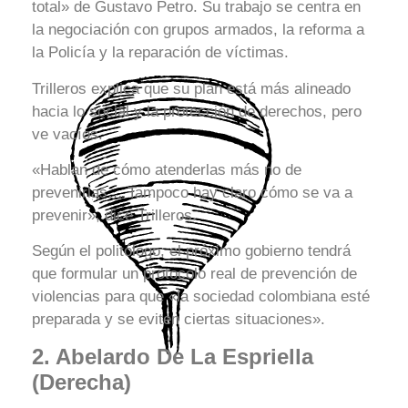
total» de Gustavo Petro. Su trabajo se centra en
la negociación con grupos armados, la reforma a
la Policía y la reparación de víctimas.
Trilleros explica que su plan está más alineado
hacia lo social y la protección de derechos, pero
ve vacíos.
«Hablan de cómo atenderlas más no de
prevenirlas… Tampoco hay claro cómo se va a
prevenir», dice Trilleros.
Según el politólogo, el próximo gobierno tendrá
que formular un protocolo real de prevención de
violencias para que «la sociedad colombiana esté
preparada y se eviten ciertas situaciones».
2. Abelardo De La Espriella
(Derecha)