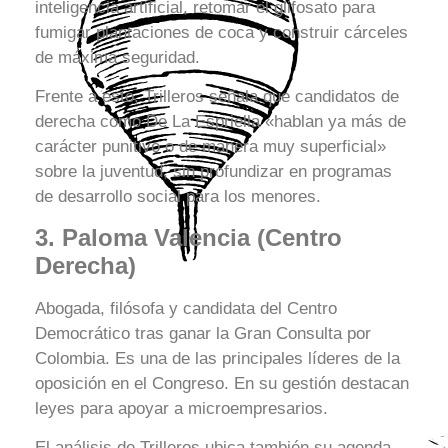
inteligencia artificial, retomar el glifosato para
fumigar plantaciones de coca y construir cárceles
de máxima seguridad.
Frente a esto, Trilleros señala que candidatos de
derecha como De La Espriella «hablan ya más de
carácter punitivo o de manera muy superficial»
sobre la juventud, sin profundizar en programas
de desarrollo social para los menores.
3. Paloma Valencia (Centro
Derecha)
Abogada, filósofa y candidata del Centro
Democrático tras ganar la Gran Consulta por
Colombia. Es una de las principales líderes de la
oposición en el Congreso. En su gestión destacan
leyes para apoyar a microempresarios.
El análisis de Trilleros ubica también su agenda