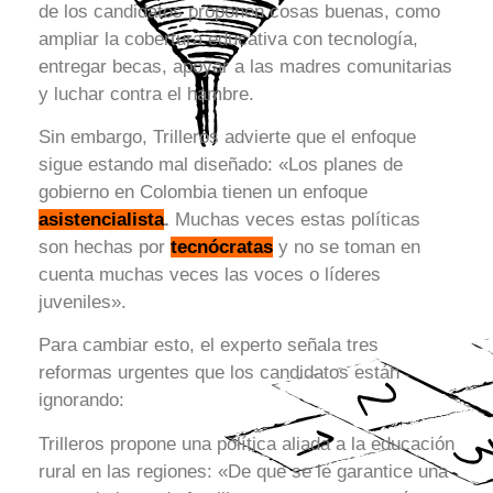
de los candidatos proponen cosas buenas, como
ampliar la cobertura educativa con tecnología,
entregar becas, apoyar a las madres comunitarias
y luchar contra el hambre.
Sin embargo, Trilleros advierte que el enfoque
sigue estando mal diseñado: «Los planes de
gobierno en Colombia tienen un enfoque
asistencialista
.
Muchas veces estas políticas
son hechas por
tecnócratas
y no se toman en
cuenta muchas veces las voces o líderes
juveniles».
Para cambiar esto, el experto señala tres
reformas urgentes que los candidatos están
ignorando:
Trilleros propone una política aliada a la educación
rural en las regiones: «De que se le garantice una