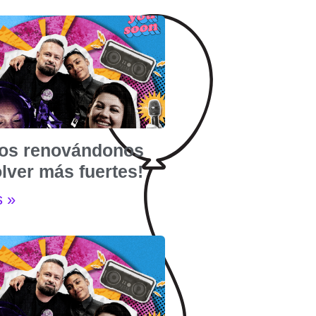
os renovándonos
lver más fuertes!
s »