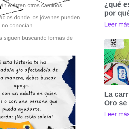
¿qué e
ién existen otros caminos.
por qu
acios donde los jóvenes pueden
Leer má
ue no conocían.
nes siguen buscando formas de
La carr
Oro se 
Leer má