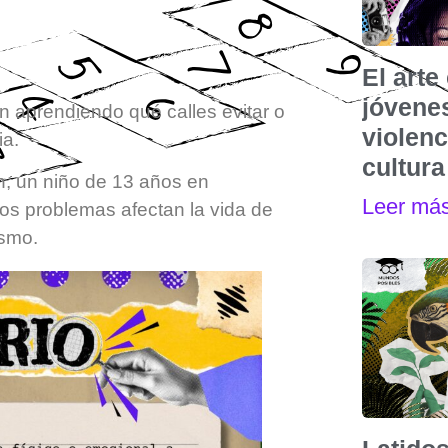
El art
jóvenes
 aprendiendo qué calles evitar o
violen
ia.
cultura
n, un niño de 13 años en
Leer má
os problemas afectan la vida de
tismo.