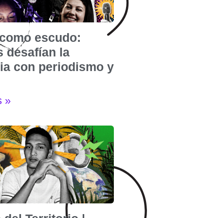
e como escudo:
 desafían la
cia con periodismo y
s »