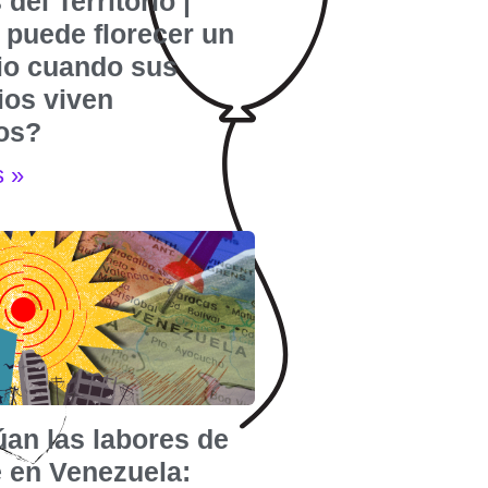
 del Territorio |
puede florecer un
rio cuando sus
ios viven
dos?
s »
úan las labores de
e en Venezuela: