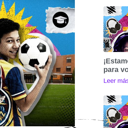
¡Estam
para vo
Leer má