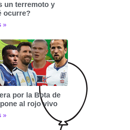
s un terremoto y
é ocurre?
s »
era por la Bota de
pone al rojo vivo
s »