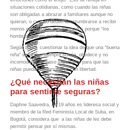
situaciones cotidianas, como cuando las niñas
son obligadas a abrazar a familiares aunque no
quieran, o cuando deben acostumbrarse a recibir
menos comida que sus hermanos porque “los
hombres comen más”.
Según Luisa, cuestionar la idea de que una “buena
niña” es la que siempre sonríe, obedece y no
incomoda es un paso importante para que las
niñas puedan desarrollarse con libertad.
¿Qué necesitan las niñas
para sentirse seguras?
Daphne Saavedra, de 19 años es lideresa social y
miembro de la Red Feminista Local de Suba, en
Bogotá, considera que a las niñas de les debe
permitir pensar por sí mismas.