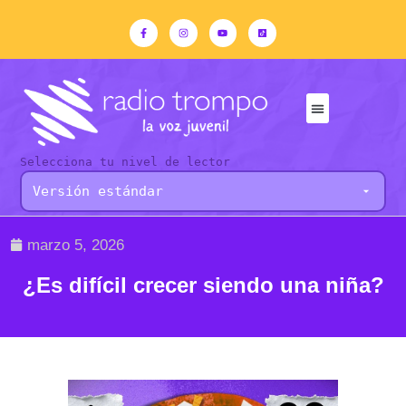
Selecciona tu nivel de lector
marzo 5, 2026
¿Es difícil crecer siendo una niña?