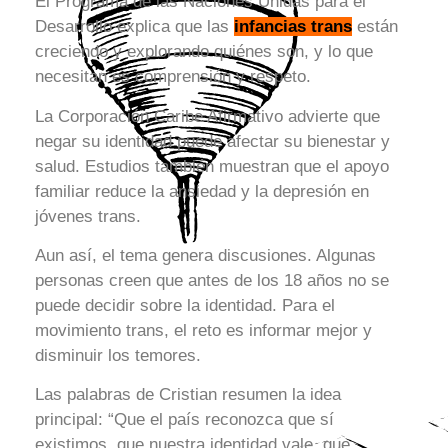
El Programa de las Naciones Unidas para el
Desarrollo explica que las
infancias trans
están
creciendo y explorando quiénes son, y lo que
necesitan es comprensión y respeto.
La Corporación Caribe Afirmativo advierte que
negar su identidad puede afectar su bienestar y
salud. Estudios también muestran que el apoyo
familiar reduce la ansiedad y la depresión en
jóvenes trans.
Aun así, el tema genera discusiones. Algunas
personas creen que antes de los 18 años no se
puede decidir sobre la identidad. Para el
movimiento trans, el reto es informar mejor y
disminuir los temores.
Las palabras de Cristian resumen la idea
principal: “Que el país reconozca que sí
existimos, que nuestra identidad vale, que