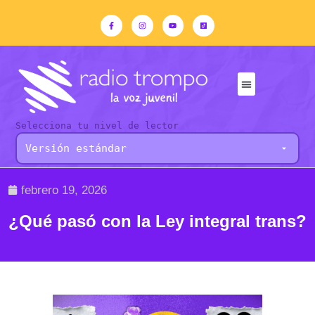
Selecciona tu nivel de lector
febrero 19, 2026
¿Qué pasó con la Ley integral trans?