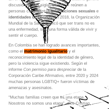
discusiones. Las siglas LGBTIQ+ reúnen a
personas con distintas
orientaciones sexuales
e
identidades de género
. En 2018, la Organización
Mundial de la Salud explicó que ser trans no es
una enfermedad, sino una forma válida de vivir y
sentir el cuerpo.
En Colombia se han logrado avances importantes,
como el
matrimonio igualitario
y el
reconocimiento legal de la identidad de género,
pero la violencia sigue existiendo. Según el
informe
Con permiso para despreciar
de la
Corporación Caribe Afirmativo, entre 2020 y 2024
muchas personas LGBTIQ+ fueron víctimas de
amenazas y asesinatos.
“Muchas familias creen que es una etapa…
Nosotros no somos una etapa”, dice Cristian.