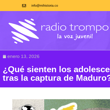
info@mihistoria.co
enero 13, 2026
¿Qué sienten los adolesc
tras la captura de Maduro