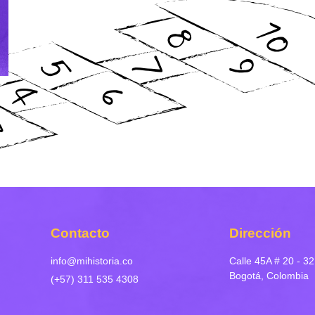
Contacto
Dirección
info@mihistoria.co
Calle 45A # 20 - 32
Bogotá, Colombia
(+57) 311 535 4308