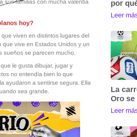
 sus familias con mucha valentía
por qu
Leer má
olanos hoy?
ue viven en distintos lugares del
n que vive en Estados Unidos y un
sus sueños se parecen mucho.
ue le gusta dibujar, jugar y
ictos no entendía bien lo que
a ayudaron a sentirse segura. Ella
La carr
 cuando sea grande.
Oro se 
Leer má