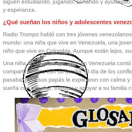
siguen estudiando, jugando, soñando y ayudando a
y esperanza.
¿Qué sueñan los niños y adolescentes venez
Radio Trompo habló con tres jóvenes venezolanos q
mundo: una niña que vive en Venezuela, una jove
niño que vive en Colombia. Aunque están lejos, 
Una niña de 12 años que vive en Venezuela contó q
compartir tiempo con su familia. El día de los confl
pasaba, pero sus papás le explicaron con calma y l
sueña con estudiar, trabajar y apoyar a su familia