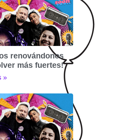
os renovándonos
lver más fuertes!
s »