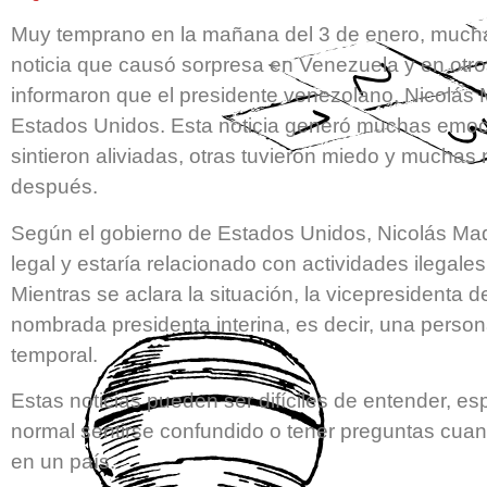
Muy temprano en la mañana del 3 de enero, muc
noticia que causó sorpresa en Venezuela y en otr
informaron que el presidente venezolano, Nicolás 
Estados Unidos. Esta noticia generó muchas emoc
sintieron aliviadas, otras tuvieron miedo y muchas
después.
Según el gobierno de Estados Unidos, Nicolás Ma
legal y estaría relacionado con actividades ilegale
Mientras se aclara la situación, la vicepresidenta
nombrada presidenta interina, es decir, una perso
temporal.
Estas noticias pueden ser difíciles de entender, es
normal sentirse confundido o tener preguntas cua
en un país.