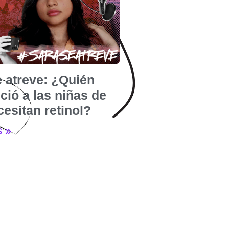
e atreve: ¿Quién
ió a las niñas de
esitan retinol?
s »