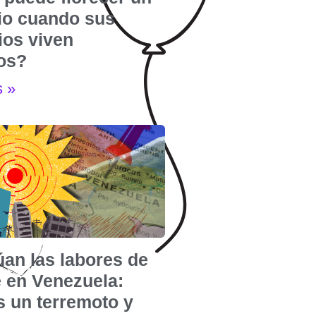
rio cuando sus
ios viven
dos?
s »
úan las labores de
e en Venezuela:
s un terremoto y