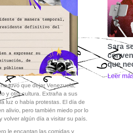
Sara s
convenc
que nec
Leer má
ña tuvo que dejar Venezuela,
o y otra cultura. Extraña a sus
 luz o había protestas. El día de
en alivio, pero también miedo por lo
volver algún día a visitar su país.
ro le encantan las comidas y