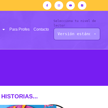
Selecciona tu nivel de
lector
Para Profes
Contacto
HISTORIAS...