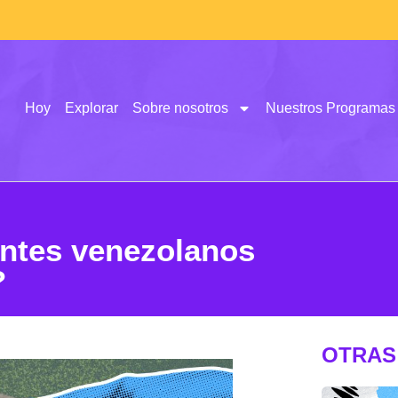
Hoy
Explorar
Sobre nosotros
Nuestros Programas
entes venezolanos
?
OTRAS 