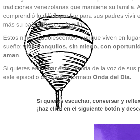
tradiciones venezolanas que mantiene su familia. Al 
comprendió lo difícil que fue para sus padres vivi
más su país junto a su familia.
Estos niños y adolescentes, aunque viven en luga
sueño:
vivir tranquilos, sin miedo, con oportun
aman
.
Si quieres escuchar esta historia de la voz de sus
este episodio de nuestro formato
Onda del Día.
Si quieres escuchar, conversar y refle
¡haz click en el siguiente botón y desc