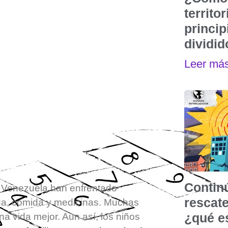
territo
princip
dividi
Leer má
Contin
 Venezuela han enfrentado
rescat
gua, comida y medicinas. Muchas
¿qué e
na vida mejor. Aun así, los niños