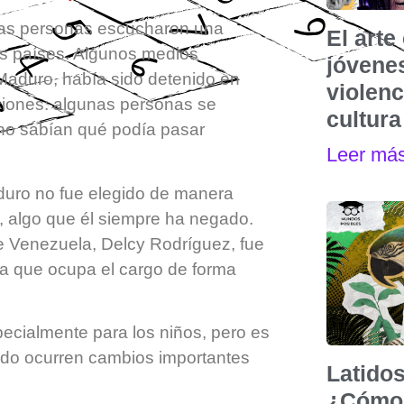
has personas escucharon una
El art
os países. Algunos medios
jóvenes
Maduro, había sido detenido en
violen
iones: algunas personas se
cultura
 no sabían qué podía pasar
Leer má
duro no fue elegido de manera
s, algo que él siempre ha negado.
 de Venezuela, Delcy Rodríguez, fue
na que ocupa el cargo de forma
pecialmente para los niños, pero es
ndo ocurren cambios importantes
Latidos
¿Cómo 