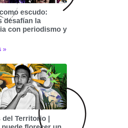
e como escudo:
 desafían la
cia con periodismo y
s »
 del Territorio |
puede florecer un