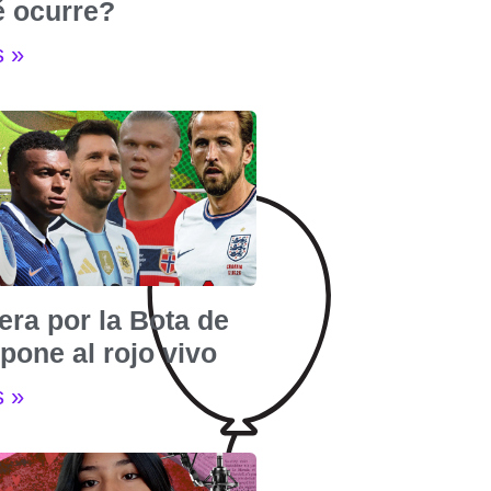
é ocurre?
s »
era por la Bota de
pone al rojo vivo
s »