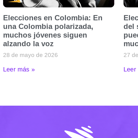
Elecciones en Colombia: En
Ele
una Colombia polarizada,
del
muchos jóvenes siguen
pued
alzando la voz
muc
28 de mayo de 2026
27 d
Leer más »
Leer