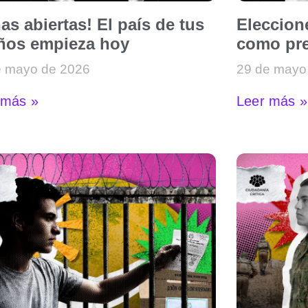
as abiertas! El país de tus
Eleccion
ños empieza hoy
como pre
e mayo de 2026
29 de mayo
 más »
Leer más »