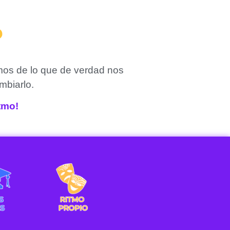
?
mos de lo que de verdad nos
mbiarlo.
itmo!