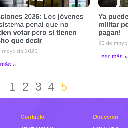
cciones 2026: Los jóvenes
Ya puede
 sistema penal que no
militar p
en votar pero sí tienen
pagan!
ho que decir
26 de mayo
e mayo de 2026
Leer más »
 más »
1
2
3
4
5
Contacto
Dirección
info@mihistoria.co
Calle 45A # 20 - 32