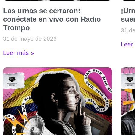
Las urnas se cerraron:
¡Urn
conéctate en vivo con Radio
sue
Trompo
31 d
31 de mayo de 2026
Leer
Leer más »