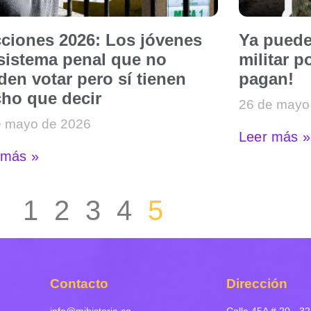
cciones 2026: Los jóvenes
Ya puede
 sistema penal que no
militar p
en votar pero sí tienen
pagan!
ho que decir
26 de mayo
e mayo de 2026
Leer más »
 más »
1
2
3
4
5
Contacto
Dirección
info@mihistoria.co
Calle 45A # 20 - 32