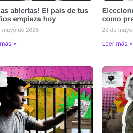
as abiertas! El país de tus
Eleccion
ños empieza hoy
como pre
e mayo de 2026
29 de mayo
 más »
Leer más »