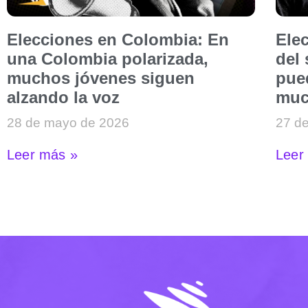
Elecciones en Colombia: En
Ele
una Colombia polarizada,
del
muchos jóvenes siguen
pued
alzando la voz
muc
28 de mayo de 2026
27 d
Leer más »
Leer