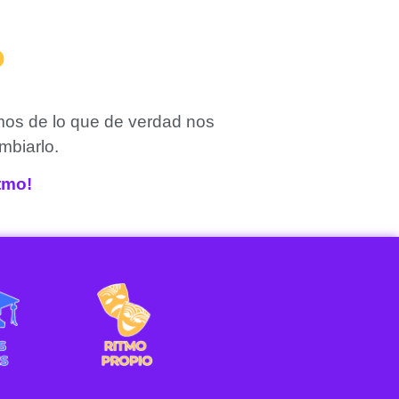
?
mos de lo que de verdad nos
mbiarlo.
itmo!