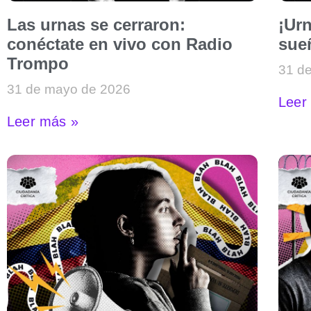
Las urnas se cerraron:
¡Urn
conéctate en vivo con Radio
sue
Trompo
31 d
31 de mayo de 2026
Leer
Leer más »