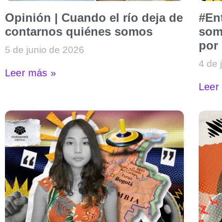
Opinión | Cuando el río deja de
#En
contarnos quiénes somos
som
por
5 de junio de 2026
4 de 
Leer más »
Leer