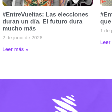
#EntreVueltas: Las elecciones
#En
duran un día. El futuro dura
que
mucho más
1 de 
2 de junio de 2026
Leer
Leer más »