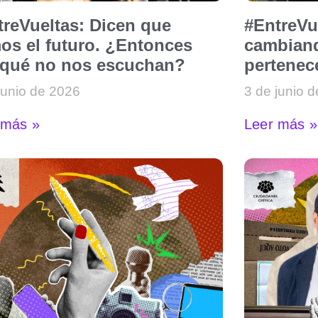
treVueltas: Dicen que
#EntreVue
os el futuro. ¿Entonces
cambiand
 qué no nos escuchan?
pertenec
junio de 2026
3 de junio 
 más »
Leer más »