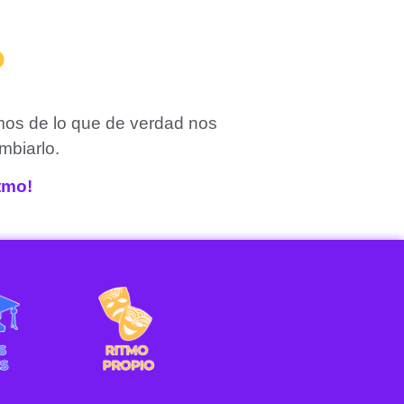
?
mos de lo que de verdad nos
mbiarlo.
itmo!