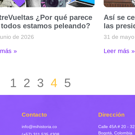
treVueltas ¿Por qué parece
Así se ce
 todos estamos peleando?
las pres
junio de 2026
31 de mayo
 más »
Leer más »
1
2
3
4
5
Contacto
Dirección
info@mihistoria.co
Calle 45A # 20 - 32
Bogotá, Colombia
(+57) 311 535 4308